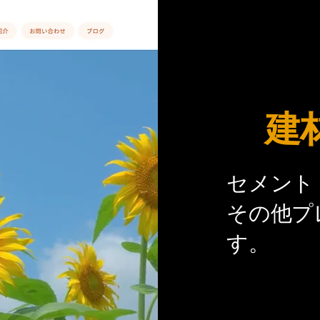
​建
セメント
その他プ
す。