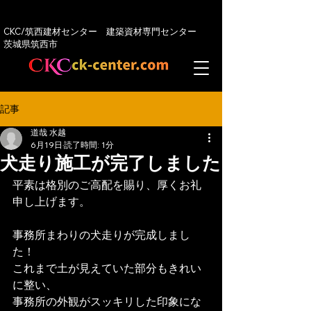
CKC/筑西建材センター 建築資材専門センター
​茨城県筑西市
記事
道哉 水越
6月19日
読了時間: 1分
犬走り施工が完了しました
平素は格別のご高配を賜り、厚くお礼
申し上げます。
事務所まわりの犬走りが完成しまし
た！
これまで土が見えていた部分もきれい
に整い、
事務所の外観がスッキリした印象にな