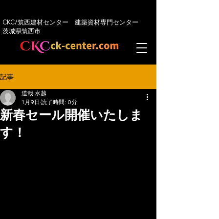
CKC/筑西建材センター 建築資材専門センター
​茨城県筑西市
記事
道哉 水越
1月9日
読了時間: 0分
新春セール開催いたしま
す！