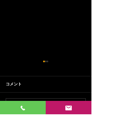
コメント
夏季休業のお知らせ
コメントを追加…
犬走り施工が完
た